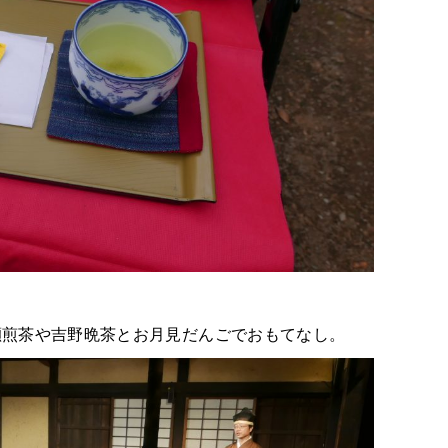
瀬煎茶や吉野晩茶とお月見だんごでおもてなし。