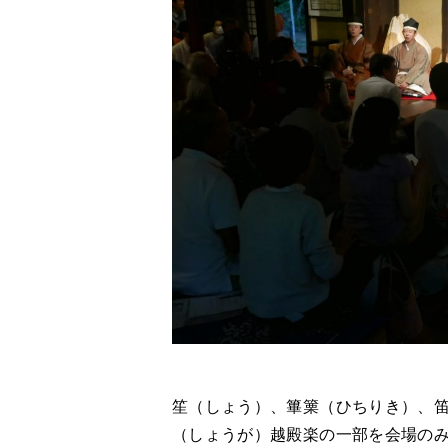
笙（しょう）、篳篥（ひちりき）、
（しょうが）越殿楽の一部を会場の