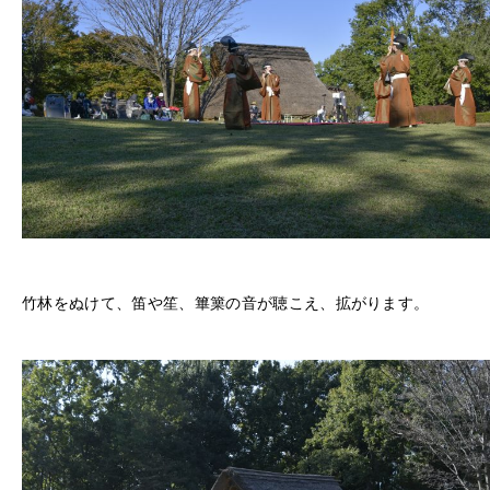
竹林をぬけて、笛や笙、篳篥の音が聴こえ、拡がります。