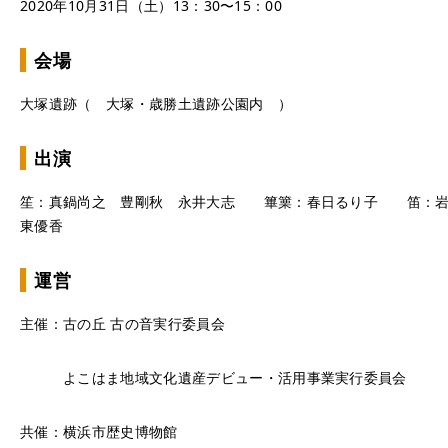
2020年10月31日（土）13：30〜15：00
会場
大塚遺跡（
大塚・歳勝土遺跡公園内 ）
出演
笙：真鍋尚之 豊剛秋 永井大志
篳篥：春日るり子
笛：岩
東優香
運営
主催：古の丘 古の音実行委員会
よこはま地域文化遺産デビュー・活用事業実行委員会
共催：横浜市歴史博物館