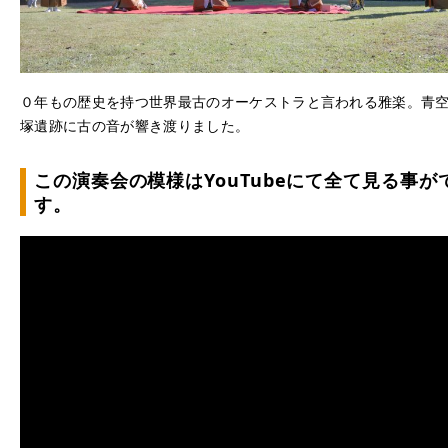
０年もの歴史を持つ世界最古のオーケストラと言われる雅楽。
青
塚遺跡に古の音が響き渡りました。
この演奏会の模様は
YouTube
にて全て見る事が
す。