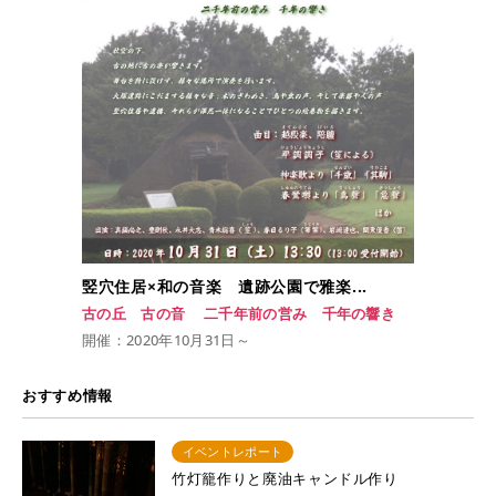
竪穴住居×和の音楽 遺跡公園で雅楽...
古の丘 古の音 二千年前の営み 千年の響き
開催：2020年10月31日～
おすすめ情報
イベントレポート
竹灯籠作りと廃油キャンドル作り