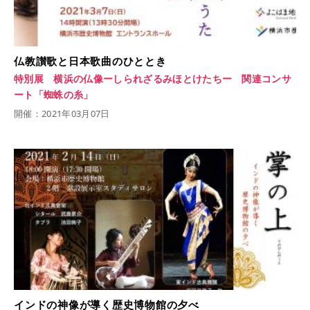
仏教讃歌と日本歌曲のひととき
特別展 横浜の仏像ーしられざるみほとけたちー 関連コンサ
ート「蜘蛛の糸」
開催：2021年03月07日
インドの神像が導く歴史博物館の夕べ